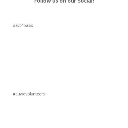
Follow us on our Social!
#act4oasis
#euaidvolunteers