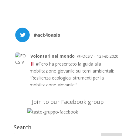
#act4oasis
Volontari nel mondo
·
@FOCSIV
12 Feb 2020
#Tero
ha presentato la guida alla
mobilitazione giovanile sui temi ambientali:
“Resilienza ecologica: strumenti per la
mobilitazione giovanile.”
Le guida è anche in inglese e francese e a
breve in arabo sul sito di TERO
Join to our Facebook group
https://t.co/51fyUueDW3
#EUAidVolunteers
#Act4oasis
Search
Volontari nel mondo
·
@FOCSIV
10 Feb 2020