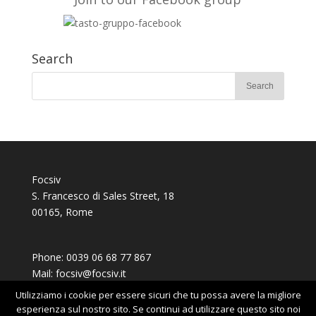
https://t.co/51fyUueDW3
#EUAidVolunteers
#Act4oasis
Search
Volontari nel mondo
·
@FOCSIV
10 Feb 2020
Su
@Avvenire_Nei
l’evento conclusivo del
progetto
#TERO
che, con
#fondiEu
, ha
mobilitato per 2 anni giovani volontari di
Marocco Mauritania e Tunisia.
FOCSIV, CARI e
@FVolontaires
partner
europei
https://t.co/jDrw5twHZ5
#Act4Oasis
Focsiv
#EuAidVolunteers
@LucaGeronico
S. Francesco di Sales Street, 18
@giuliapigliucci
00165, Rome
Load More...
Phone:
0039 06 68 77 867
Mail:
focsiv@focsiv.it
Utilizziamo i cookie per essere sicuri che tu possa avere la migliore
esperienza sul nostro sito. Se continui ad utilizzare questo sito noi