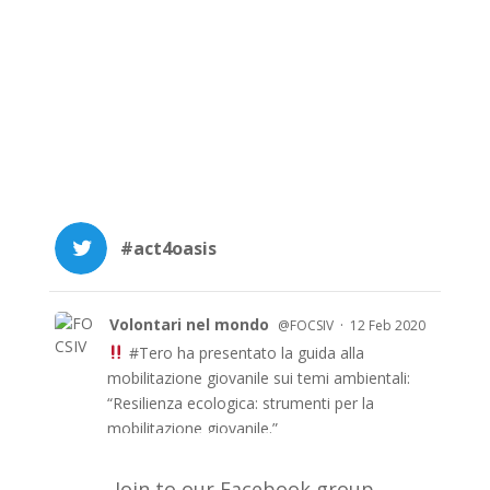
#act4oasis
Volontari nel mondo
·
@FOCSIV
12 Feb 2020
#Tero
ha presentato la guida alla
mobilitazione giovanile sui temi ambientali:
“Resilienza ecologica: strumenti per la
mobilitazione giovanile.”
Le guida è anche in inglese e francese e a
breve in arabo sul sito di TERO
Join to our Facebook group