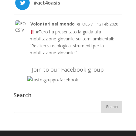
#act4oasis
Volontari nel mondo
·
@FOCSIV
12 Feb 2020
#Tero
ha presentato la guida alla
mobilitazione giovanile sui temi ambientali:
“Resilienza ecologica: strumenti per la
mobilitazione giovanile.”
Le guida è anche in inglese e francese e a
breve in arabo sul sito di TERO
Join to our Facebook group
https://t.co/51fyUueDW3
#EUAidVolunteers
#Act4oasis
Search
Volontari nel mondo
·
@FOCSIV
10 Feb 2020
Su
@Avvenire_Nei
l’evento conclusivo del
progetto
#TERO
che, con
#fondiEu
, ha
mobilitato per 2 anni giovani volontari di
Marocco Mauritania e Tunisia.
FOCSIV, CARI e
@FVolontaires
partner