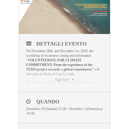
DETTAGLI EVENTO
On November 30th and December 1st, 2019, the
workshop of awareness raising and information
“
VOLUNTEERING FOR CLIMATE
COMMITMENT: From the experience of the
TERO project towards a global commitment
” will
take place in Rome at Casa La Salle.
leggi dipiù
The workshop will be attended by local volunteers and
by organizations involved in volunteering and
environmental activities. It will be an opportunity to
discuss together the future and the role of volunteers in
the global climate challenges.
QUANDO
Novembre 30 (Sabato) 15:00 - Dicembre 1 (Domenica)
This event, coordinated by FOCSIV, takes place within
14:00
the framework of the dissemination events of the TERO
project in order to promote and raise awareness among
young people and organisations about climate change in
Europe.