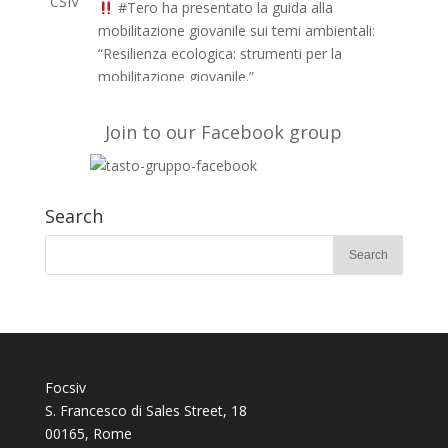
#Tero
ha presentato la guida alla
mobilitazione giovanile sui temi ambientali:
“Resilienza ecologica: strumenti per la
mobilitazione giovanile.”
Le guida è anche in inglese e francese e a
breve in arabo sul sito di TERO
Join to our Facebook group
https://t.co/51fyUueDW3
#EUAidVolunteers
#Act4oasis
Search
Volontari nel mondo
·
@FOCSIV
10 Feb 2020
Su
@Avvenire_Nei
l’evento conclusivo del
progetto
#TERO
che, con
#fondiEu
, ha
mobilitato per 2 anni giovani volontari di
Marocco Mauritania e Tunisia.
FOCSIV, CARI e
@FVolontaires
partner
europei
https://t.co/jDrw5twHZ5
#Act4Oasis
Focsiv
#EuAidVolunteers
@LucaGeronico
S. Francesco di Sales Street, 18
@giuliapigliucci
00165, Rome