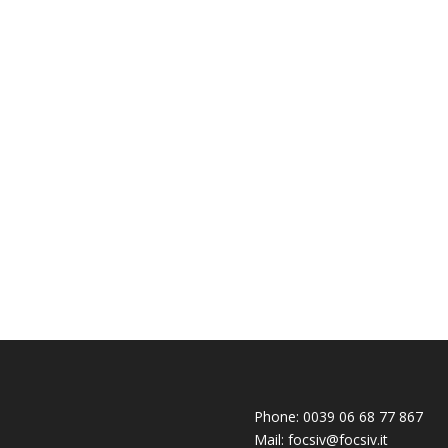
Phone:
0039 06 68 77 867
Mail:
focsiv@focsiv.it