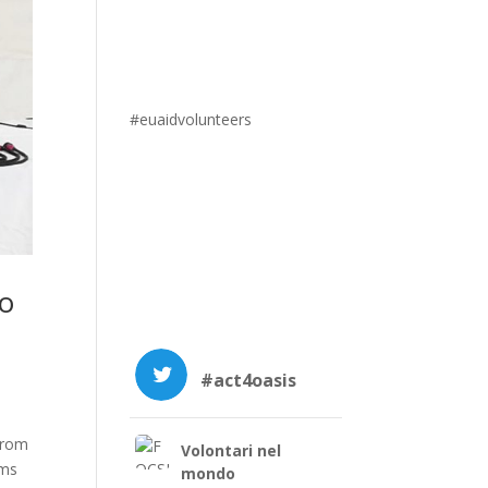
#euaidvolunteers
to
#act4oasis
from
Volontari nel
ems
mondo