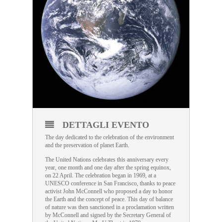
DETTAGLI EVENTO
The day dedicated to the celebration of the environment
and the preservation of planet Earth.
The United Nations celebrates this anniversary every
year, one month and one day after the spring equinox,
on 22 April. The celebration began in 1969, at a
UNESCO conference in San Francisco, thanks to peace
activist John McConnell who proposed a day to honor
the Earth and the concept of peace. This day of balance
of nature was then sanctioned in a proclamation written
by McConnell and signed by the Secretary General of